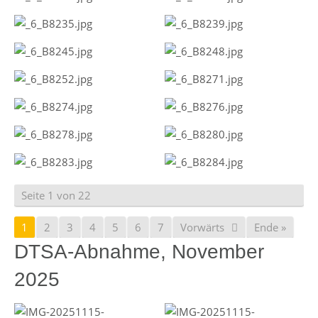
Seite 1 von 22
1
2
3
4
5
6
7
Vorwärts
Ende »
DTSA-Abnahme, November
2025