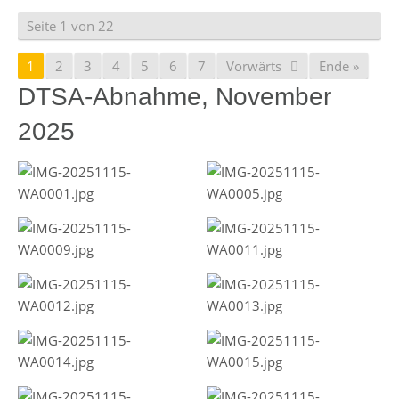
Seite 1 von 22
1
2
3
4
5
6
7
Vorwärts
Ende »
DTSA-Abnahme, November
2025