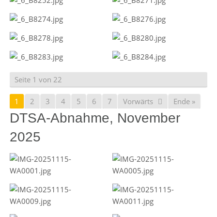
Seite 1 von 22
1
2
3
4
5
6
7
Vorwärts
Ende »
DTSA-Abnahme, November
2025