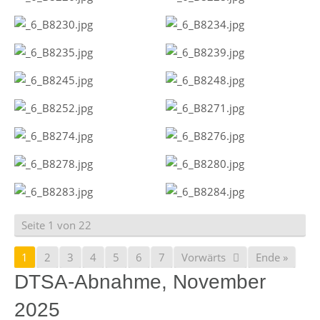
Seite 1 von 22
1
2
3
4
5
6
7
Vorwärts
Ende »
DTSA-Abnahme, November
2025