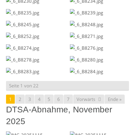
Seite 1 von 22
1
2
3
4
5
6
7
Vorwärts
Ende »
DTSA-Abnahme, November
2025