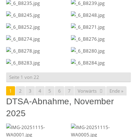
Seite 1 von 22
1
2
3
4
5
6
7
Vorwärts
Ende »
DTSA-Abnahme, November
2025