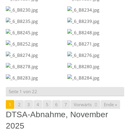
Seite 1 von 22
1
2
3
4
5
6
7
Vorwärts
Ende »
DTSA-Abnahme, November
2025