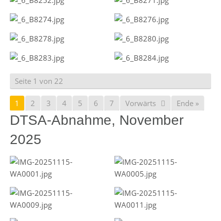
Seite 1 von 22
1
2
3
4
5
6
7
Vorwärts
Ende »
DTSA-Abnahme, November
2025