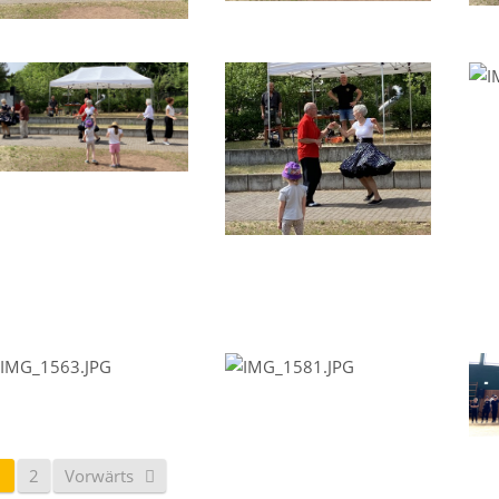
1
2
Vorwärts