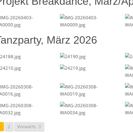
Projekt Breakdance, März/Ap
Tanzparty, März 2026
1
2
Vorwärts