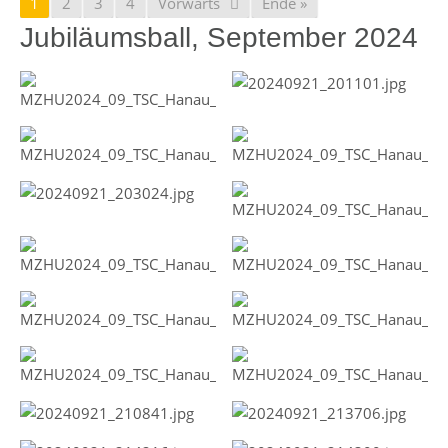
1
2
3
4
Vorwärts
Ende »
Jubiläumsball, September 2024