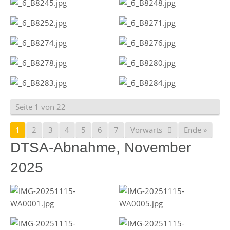
Seite 1 von 22
1
2
3
4
5
6
7
Vorwärts
Ende »
DTSA-Abnahme, November
2025