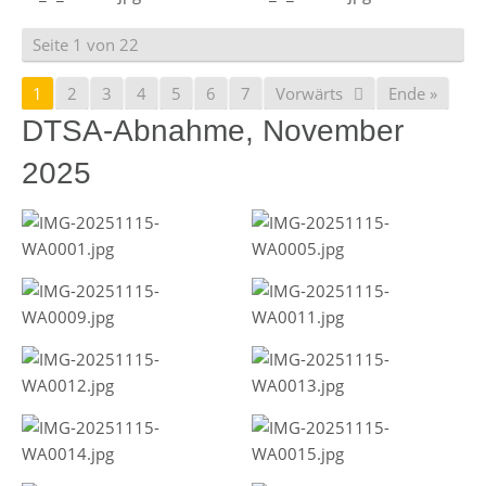
Seite 1 von 22
1
2
3
4
5
6
7
Vorwärts
Ende »
DTSA-Abnahme, November
2025