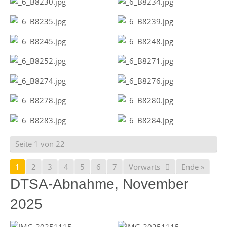
Seite 1 von 22
1
2
3
4
5
6
7
Vorwärts
Ende »
DTSA-Abnahme, November
2025