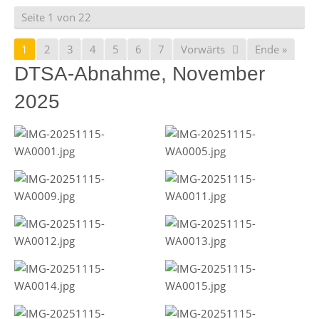
Seite 1 von 22
1
2
3
4
5
6
7
Vorwärts
Ende »
DTSA-Abnahme, November
2025