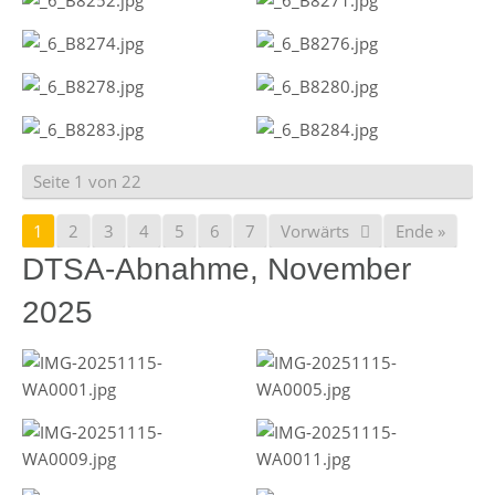
Seite 1 von 22
1
2
3
4
5
6
7
Vorwärts
Ende »
DTSA-Abnahme, November
2025