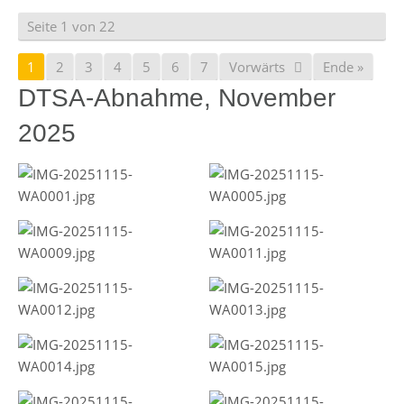
Seite 1 von 22
1
2
3
4
5
6
7
Vorwärts
Ende »
DTSA-Abnahme, November
2025