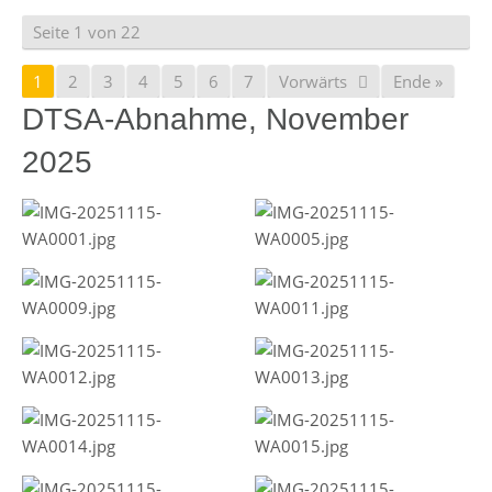
Seite 1 von 22
1
2
3
4
5
6
7
Vorwärts
Ende »
DTSA-Abnahme, November
2025