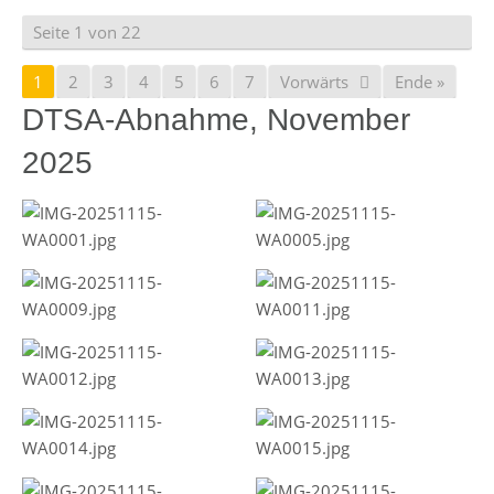
Seite 1 von 22
1
2
3
4
5
6
7
Vorwärts
Ende »
DTSA-Abnahme, November
2025