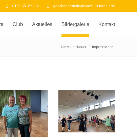
0151 65165232
geschaeftsstelle@tanzclub-hanau.de
te
Club
Aktuelles
Bildergalerie
Kontakt
Tanzclub Hanau
Impressionen