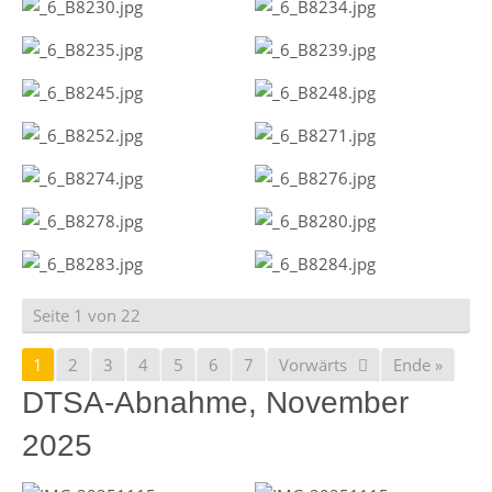
Seite 1 von 22
1
2
3
4
5
6
7
Vorwärts
Ende »
DTSA-Abnahme, November
2025