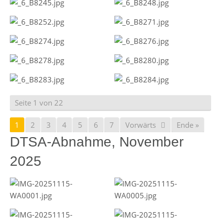
Seite 1 von 22
1
2
3
4
5
6
7
Vorwärts
Ende »
DTSA-Abnahme, November
2025