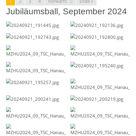
1
2
3
4
Vorwärts
Ende »
Jubiläumsball, September 2024