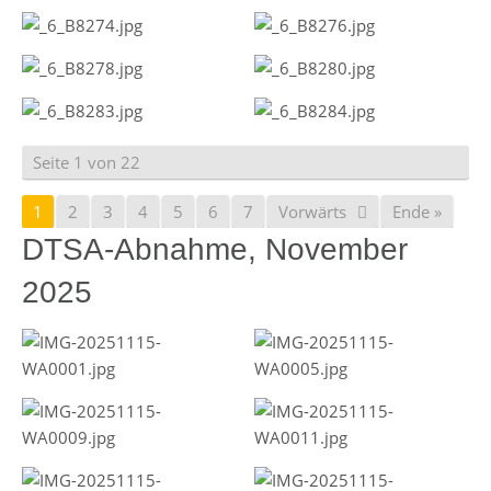
Seite 1 von 22
1
2
3
4
5
6
7
Vorwärts
Ende »
DTSA-Abnahme, November
2025