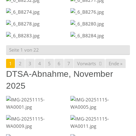
Seite 1 von 22
1
2
3
4
5
6
7
Vorwärts
Ende »
DTSA-Abnahme, November
2025