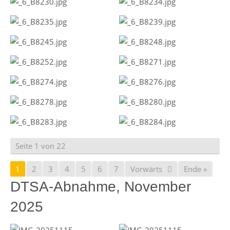
Seite 1 von 22
1
2
3
4
5
6
7
Vorwärts
Ende »
DTSA-Abnahme, November
2025