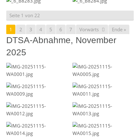
Seite 1 von 22
1
2
3
4
5
6
7
Vorwärts
Ende »
DTSA-Abnahme, November
2025