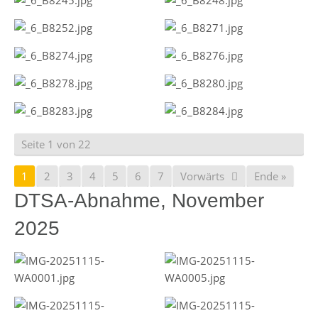
Seite 1 von 22
1
2
3
4
5
6
7
Vorwärts
Ende »
DTSA-Abnahme, November
2025