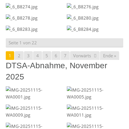
Seite 1 von 22
1
2
3
4
5
6
7
Vorwärts
Ende »
DTSA-Abnahme, November
2025