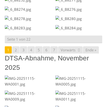
Seite 1 von 22
1
2
3
4
5
6
7
Vorwärts
Ende »
DTSA-Abnahme, November
2025