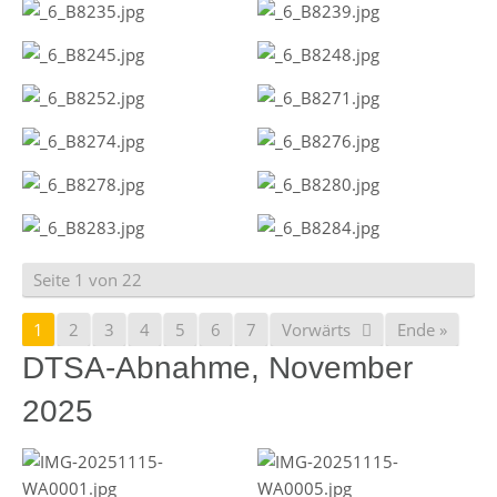
Seite 1 von 22
1
2
3
4
5
6
7
Vorwärts
Ende »
DTSA-Abnahme, November
2025