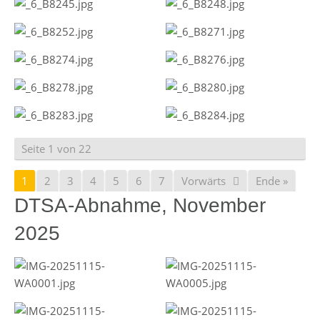
Seite 1 von 22
1
2
3
4
5
6
7
Vorwärts
Ende »
DTSA-Abnahme, November
2025