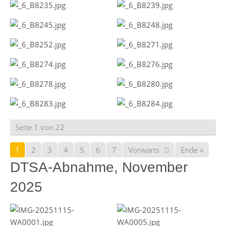
Seite 1 von 22
1
2
3
4
5
6
7
Vorwärts
Ende »
DTSA-Abnahme, November
2025