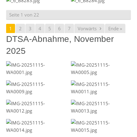
Seite 1 von 22
1
2
3
4
5
6
7
Vorwärts
Ende »
DTSA-Abnahme, November
2025