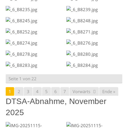
Seite 1 von 22
1
2
3
4
5
6
7
Vorwärts
Ende »
DTSA-Abnahme, November
2025