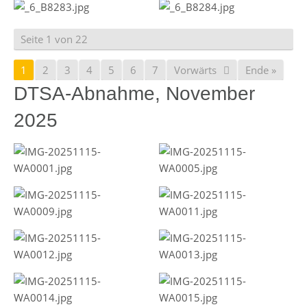
Seite 1 von 22
1
2
3
4
5
6
7
Vorwärts
Ende »
DTSA-Abnahme, November
2025