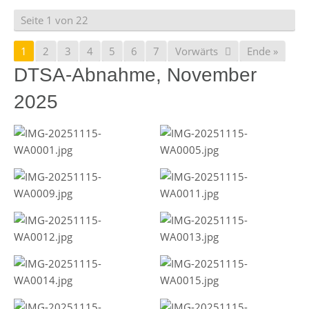
Seite 1 von 22
1
2
3
4
5
6
7
Vorwärts
Ende »
DTSA-Abnahme, November
2025