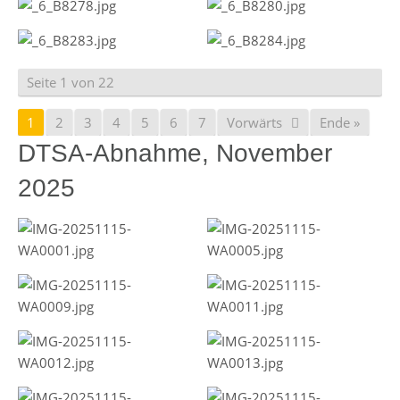
Seite 1 von 22
1
2
3
4
5
6
7
Vorwärts
Ende »
DTSA-Abnahme, November
2025