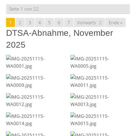
Seite 1 von 22
1
2
3
4
5
6
7
Vorwärts
Ende »
DTSA-Abnahme, November
2025