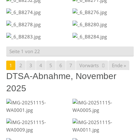
Seite 1 von 22
1
2
3
4
5
6
7
Vorwärts
Ende »
DTSA-Abnahme, November
2025