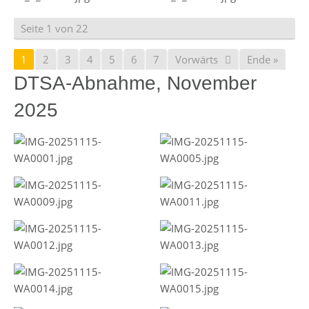
Seite 1 von 22
1
2
3
4
5
6
7
Vorwärts
Ende »
DTSA-Abnahme, November
2025