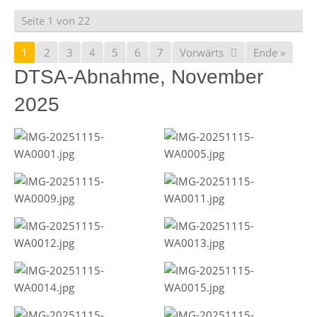
Seite 1 von 22
1
2
3
4
5
6
7
Vorwärts
Ende »
DTSA-Abnahme, November
2025