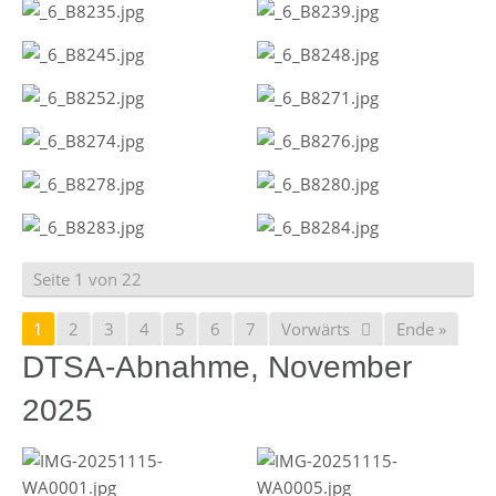
Seite 1 von 22
1
2
3
4
5
6
7
Vorwärts
Ende »
DTSA-Abnahme, November
2025