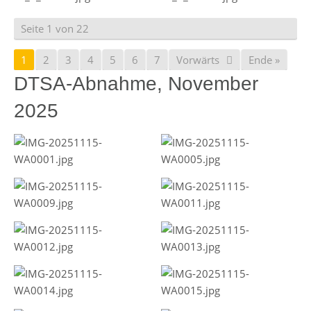
Seite 1 von 22
1
2
3
4
5
6
7
Vorwärts
Ende »
DTSA-Abnahme, November
2025