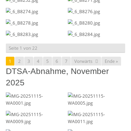
Seite 1 von 22
1
2
3
4
5
6
7
Vorwärts
Ende »
DTSA-Abnahme, November
2025