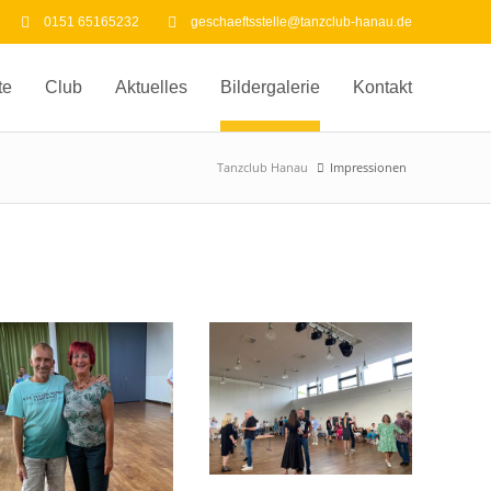
0151 65165232
geschaeftsstelle@tanzclub-hanau.de
te
Club
Aktuelles
Bildergalerie
Kontakt
Tanzclub Hanau
Impressionen