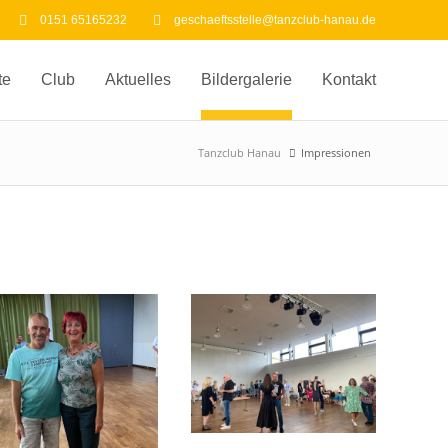
0151 65165232
geschaeftsstelle@tanzclub-hanau.de
te
Club
Aktuelles
Bildergalerie
Kontakt
Tanzclub Hanau
Impressionen