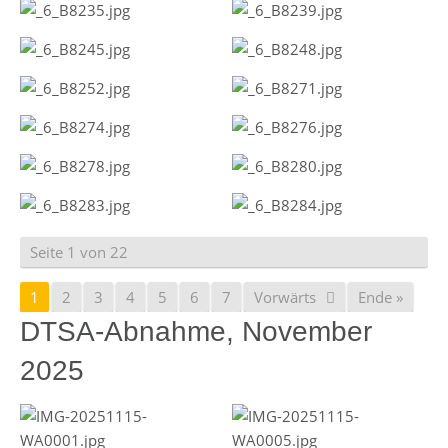
Seite 1 von 22
1
2
3
4
5
6
7
Vorwärts
Ende »
DTSA-Abnahme, November
2025