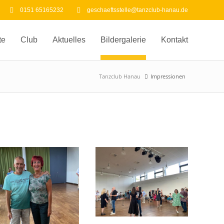
0151 65165232
geschaeftsstelle@tanzclub-hanau.de
te
Club
Aktuelles
Bildergalerie
Kontakt
Tanzclub Hanau
Impressionen