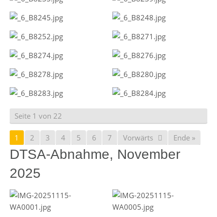
Seite 1 von 22
1
2
3
4
5
6
7
Vorwärts
Ende »
DTSA-Abnahme, November
2025