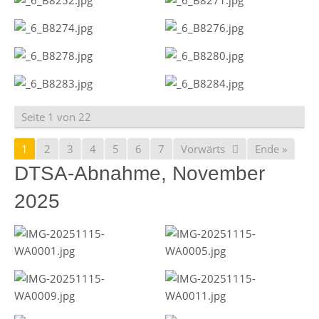
Seite 1 von 22
1
2
3
4
5
6
7
Vorwärts
Ende »
DTSA-Abnahme, November
2025