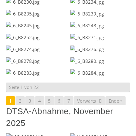
Seite 1 von 22
1
2
3
4
5
6
7
Vorwärts
Ende »
DTSA-Abnahme, November
2025