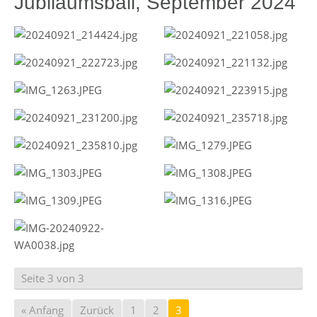
Jubiläumsball, September 2024
Seite 3 von 3
« Anfang
Zurück
1
2
3