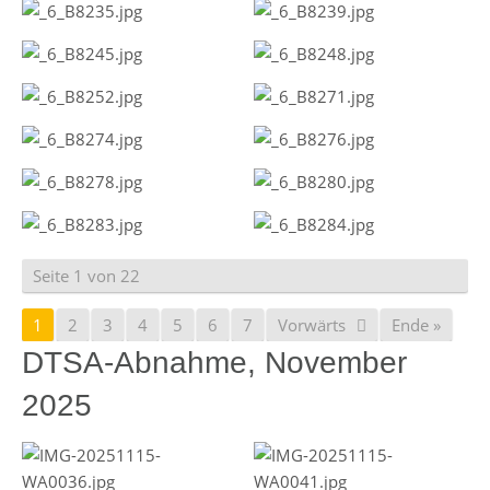
Seite 1 von 22
1
2
3
4
5
6
7
Vorwärts
Ende »
DTSA-Abnahme, November
2025