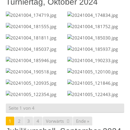
Turniertag, Oktober 2024
Seite 1 von 4
1
2
3
4
Vorwärts
Ende »